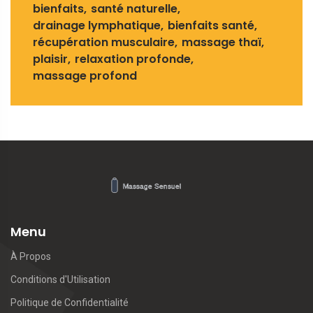
bienfaits
santé naturelle
drainage lymphatique
bienfaits santé
récupération musculaire
massage thaï
plaisir
relaxation profonde
massage profond
Menu
À Propos
Conditions d'Utilisation
Politique de Confidentialité