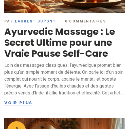
PAR
LAURENT DUPONT
0 COMMENTAIRES
Ayurvedic Massage : Le
Secret Ultime pour une
Vraie Pause Self-Care
Loin des massages classiques, l’ayurvédique promet bien
plus qu’un simple moment de détente. On parle ici d’un soin
complet qui nourrit le corps, apaise le mental, et booste
l’énergie. Avec l’usage d’huiles chaudes et des gestes
précis venus d’Inde, il allie tradition et efficacité. Cet article
dévoile les particularités qui font du massage ayurvédique
VOIR PLUS
le top des routines self-care. Conseils pratiques et petits
secrets à adopter chez soi sont aussi au menu.
6