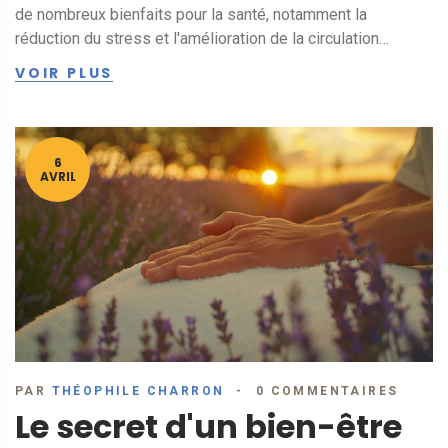
de nombreux bienfaits pour la santé, notamment la
réduction du stress et l'amélioration de la circulation
sanguine. En se plongeant dans cette tradition, on découvre
VOIR PLUS
une méthode de soin qui va bien au-delà du simple
massage. Découvrez pourquoi le massage thaïlandais est
le choix parfait pour se détendre.
6
AVRIL
PAR
THÉOPHILE CHARRON
0 COMMENTAIRES
Le secret d'un bien-être