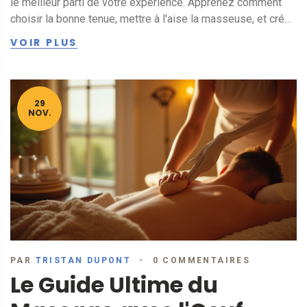
le meilleur parti de votre expérience. Apprenez comment
choisir la bonne tenue, mettre à l'aise la masseuse, et créer
un environnement propice à la détente. Découvrez
VOIR PLUS
également des faits intéressants sur les bienfaits de ce
type de danse pour la relaxation. Préparez-vous à une
aventure unique et enrichissante.
29
NOV.
PAR
TRISTAN DUPONT
0 COMMENTAIRES
Le Guide Ultime du