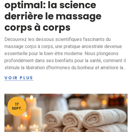
optimal: la science
derrière le massage
corps à corps
Découvrez les dessous scientifiques fascinants du
massage corps à corps, une pratique ancestrale devenue
essentielle pour le bien-être moderne. Nous plongeons
profondément dans ses bienfaits pour la santé, comment il
stimule la libération d'hormones du bonheur et améliore la
circulation sanguine. Vous apprendrez également comment
VOIR PLUS
intégrer cette forme de thérapie tactile dans votre routine
quotidienne pour un équilibre optimal entre le corps et
l'esprit.
17
SEPT.