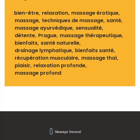
bien-être
relaxation
massage érotique
massage
techniques de massage
santé
massage ayurvédique
sensualité
détente
Prague
massage thérapeutique
bienfaits
santé naturelle
drainage lymphatique
bienfaits santé
récupération musculaire
massage thaï
plaisir
relaxation profonde
massage profond