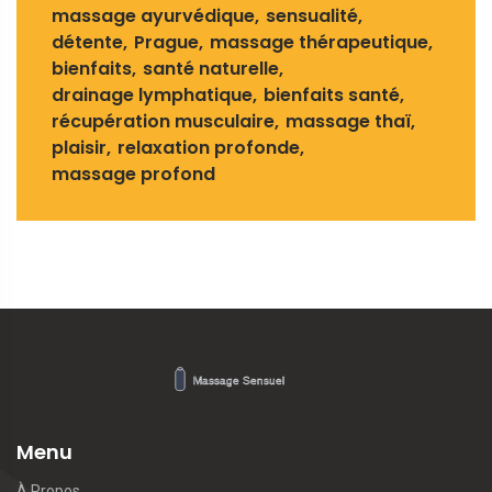
massage ayurvédique
sensualité
détente
Prague
massage thérapeutique
bienfaits
santé naturelle
drainage lymphatique
bienfaits santé
récupération musculaire
massage thaï
plaisir
relaxation profonde
massage profond
Menu
À Propos