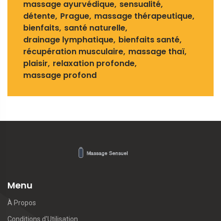
massage ayurvédique
sensualité
détente
Prague
massage thérapeutique
bienfaits
santé naturelle
drainage lymphatique
bienfaits santé
récupération musculaire
massage thaï
plaisir
relaxation profonde
massage profond
Menu
À Propos
Conditions d'Utilisation