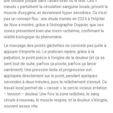
une douleur jusque dans l’avant-bras ou la tête. Ces «
nœuds » perturbent la circulation sanguine locale, privent le
muscle d’oxygène, et deviennent hyper sensibles. Ce n’est
pas un concept flou : une étude menée en 2024 à l’hôpital
de Nice a montré, grâce à l’échographie Doppler, que ces
zones présentent bien une micro-ischémie, confirmant la
réalité biologique du phénomène.
Le massage des points gâchettes ne consiste pas juste à
appuyer n’importe où. Le praticien repère, grâce à la
palpation, le point précis à l’origine de la douleur (et ça se
sent tout de suite, parfois ça picote, parfois ça lance
carrément). Une pression lente et progressive est
appliquée directement sur le point, pendant quelques
secondes à deux minutes, puis le relâchement s’ensuit. Ce
travail local permet de « casser » le cercle vicieux irritation
– tension – douleur. Une fois la zone relâchée, le sang
circule à nouveau, le muscle respire, et la douleur s’éloigne,
souvent assez vite.