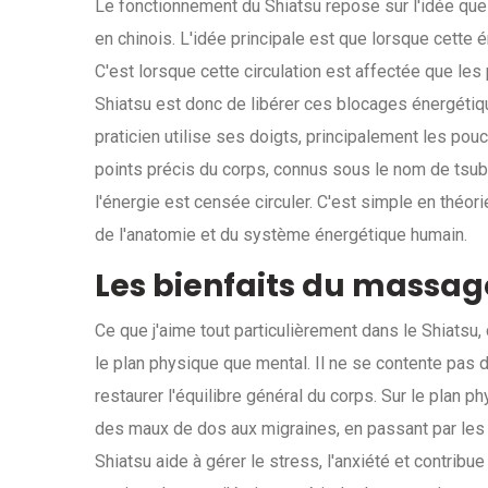
Le fonctionnement du Shiatsu repose sur l'idée que 
en chinois. L'idée principale est que lorsque cette
C'est lorsque cette circulation est affectée que le
Shiatsu est donc de libérer ces blocages énergétique
praticien utilise ses doigts, principalement les po
points précis du corps, connus sous le nom de tsu
l'énergie est censée circuler. C'est simple en théor
de l'anatomie et du système énergétique humain.
Les bienfaits du massag
Ce que j'aime tout particulièrement dans le Shiatsu, c
le plan physique que mental. Il ne se contente pas 
restaurer l'équilibre général du corps. Sur le plan p
des maux de dos aux migraines, en passant par les tr
Shiatsu aide à gérer le stress, l'anxiété et contrib