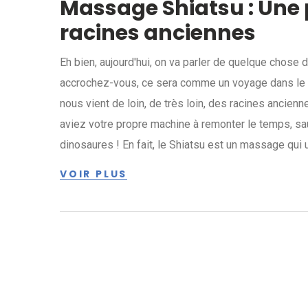
Massage Shiatsu : Une 
racines anciennes
Eh bien, aujourd'hui, on va parler de quelque chose 
accrochez-vous, ce sera comme un voyage dans le te
nous vient de loin, de très loin, des racines ancie
aviez votre propre machine à remonter le temps, sa
dinosaures ! En fait, le Shiatsu est un massage qui 
pression sur des points spécifiques du corps. Alors
VOIR PLUS
moi vous dire que le Shiatsu pourrait être votre nou