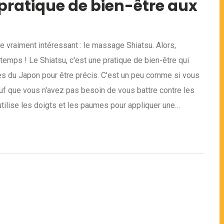
pratique de bien-être aux
de vraiment intéressant : le massage Shiatsu. Alors,
mps ! Le Shiatsu, c'est une pratique de bien-être qui
nnes du Japon pour être précis. C'est un peu comme si vous
uf que vous n'avez pas besoin de vous battre contre les
utilise les doigts et les paumes pour appliquer une
, si vous vous sentez un peu fatigué ou stressé, laissez-
veau meilleur ami !