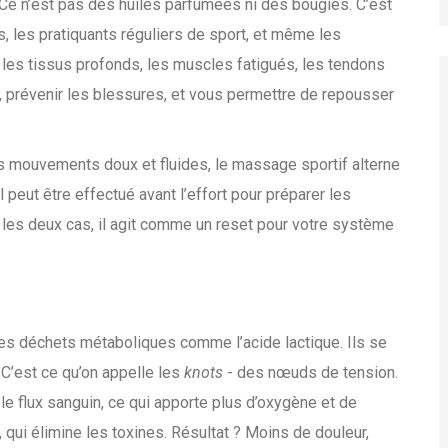
Ce n’est pas des huiles parfumées ni des bougies. C’est
es, les pratiquants réguliers de sport, et même les
e les tissus profonds, les muscles fatigués, les tendons
n, prévenir les blessures, et vous permettre de repousser
s mouvements doux et fluides, le massage sportif alterne
l peut être effectué avant l’effort pour préparer les
 les deux cas, il agit comme un reset pour votre système
es déchets métaboliques comme l’acide lactique. Ils se
. C’est ce qu’on appelle les
knots
- des nœuds de tension.
e flux sanguin, ce qui apporte plus d’oxygène et de
 qui élimine les toxines. Résultat ? Moins de douleur,