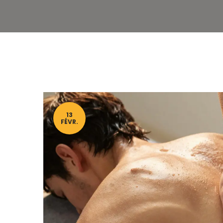
13
FÉVR.