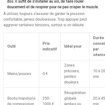
dos. Il suffit de s’installer au sol, de faire rouler
doucement et de respirer pour ne pas crisper le muscle.
À utiliser, toujours s’assurer de garder la pression
confortable, jamais douloureuse. Trop appuyer peut
aggraver certaines tensions, surtout si on débute.
Durée
Prix
consei
Outil
Idéal pour
indicatif
par
séanc
Zones
précises,
10 à 2
Mains/pouces
0 €
petites
min
douleurs
Récupération
Boots/manchons
250-
globale
20 à 4
de compression
1000 €
jambes ou
min