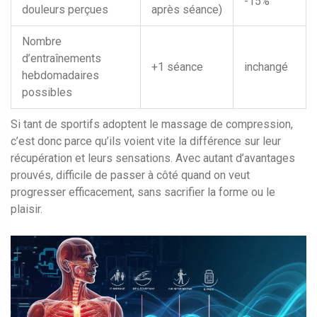
-15%
douleurs perçues
après séance)
Nombre
d’entraînements
+1 séance
inchangé
hebdomadaires
possibles
Si tant de sportifs adoptent le massage de compression,
c’est donc parce qu’ils voient vite la différence sur leur
récupération et leurs sensations. Avec autant d’avantages
prouvés, difficile de passer à côté quand on veut
progresser efficacement, sans sacrifier la forme ou le
plaisir.