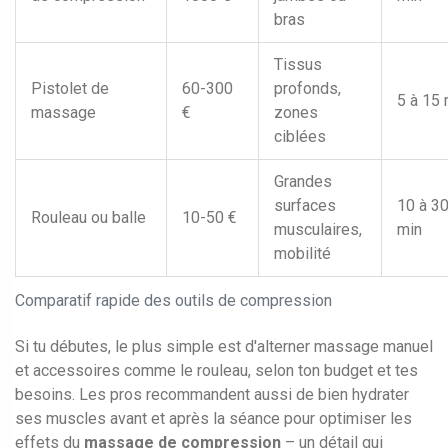
bras
Tissus
Pistolet de
60-300
profonds,
5 à 15 
massage
€
zones
ciblées
Grandes
surfaces
10 à 3
Rouleau ou balle
10-50 €
musculaires,
min
mobilité
Comparatif rapide des outils de compression
Si tu débutes, le plus simple est d'alterner massage manuel
et accessoires comme le rouleau, selon ton budget et tes
besoins. Les pros recommandent aussi de bien hydrater
ses muscles avant et après la séance pour optimiser les
effets du
massage de compression
– un détail qui