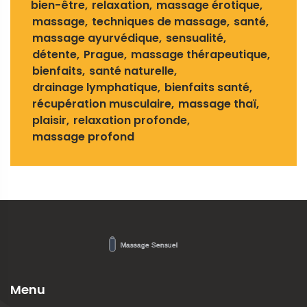
bien-être
relaxation
massage érotique
massage
techniques de massage
santé
massage ayurvédique
sensualité
détente
Prague
massage thérapeutique
bienfaits
santé naturelle
drainage lymphatique
bienfaits santé
récupération musculaire
massage thaï
plaisir
relaxation profonde
massage profond
Menu