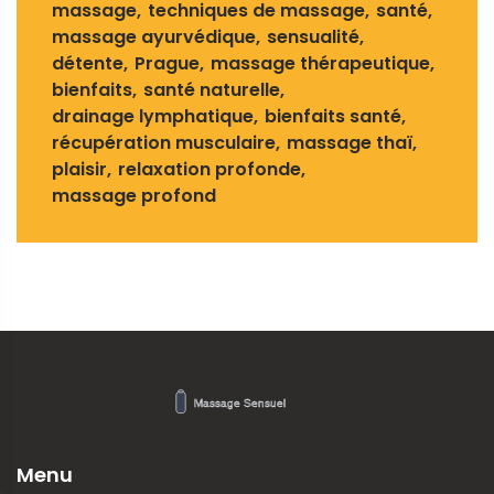
massage
techniques de massage
santé
massage ayurvédique
sensualité
détente
Prague
massage thérapeutique
bienfaits
santé naturelle
drainage lymphatique
bienfaits santé
récupération musculaire
massage thaï
plaisir
relaxation profonde
massage profond
Menu