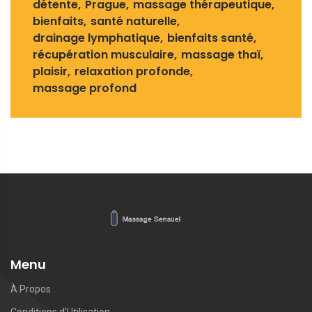
détente
Prague
massage thérapeutique
bienfaits
santé naturelle
drainage lymphatique
bienfaits santé
récupération musculaire
massage thaï
plaisir
relaxation profonde
massage profond
Menu
À Propos