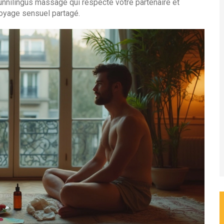
unnilingus massage qui respecte votre partenaire et
 voyage sensuel partagé.