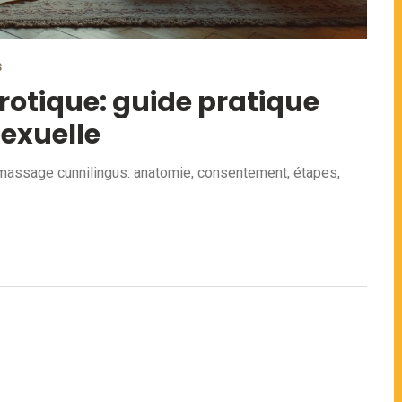
S
otique: guide pratique
sexuelle
le massage cunnilingus: anatomie, consentement, étapes,