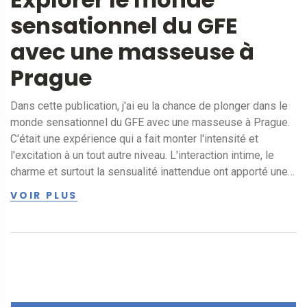
sensationnel du GFE
avec une masseuse à
Prague
Dans cette publication, j'ai eu la chance de plonger dans le
monde sensationnel du GFE avec une masseuse à Prague.
C'était une expérience qui a fait monter l'intensité et
l'excitation à un tout autre niveau. L'interaction intime, le
charme et surtout la sensualité inattendue ont apporté une
perspective complètement nouvelle à mon voyage à
VOIR PLUS
Prague. Jamais je n'aurais pu imaginer que mon séjour
serait aussi mémorable. Venez découvrir avec moi cette
aventure unique et épanouissante.