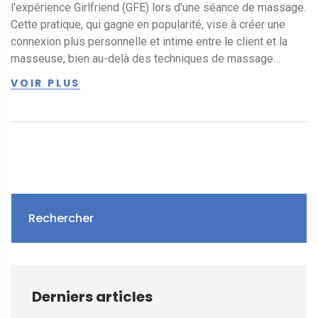
l'expérience Girlfriend (GFE) lors d'une séance de massage.
Cette pratique, qui gagne en popularité, vise à créer une
connexion plus personnelle et intime entre le client et la
masseuse, bien au-delà des techniques de massage
traditionnelles. Il explore ce que signifie réellement la GFE
VOIR PLUS
avec une masseuse, les avantages associés à une telle
expérience, ainsi que les éléments clés qui la rendent
unique. À travers des conseils pratiques, des faits
intéressants et des astuces pour ceux qui envisagent
d'explorer cette forme de bien-être, l'article offre une
perspective approfondie sur une pratique qui remodèle les
attentes et les expériences dans le monde du massage.
Rechercher
Derniers articles