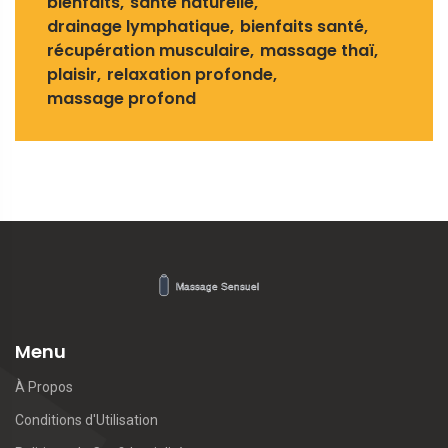
bienfaits
santé naturelle
drainage lymphatique
bienfaits santé
récupération musculaire
massage thaï
plaisir
relaxation profonde
massage profond
Menu
À Propos
Conditions d'Utilisation