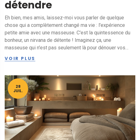
détendre
Eh bien, mes amis, laissez-moi vous parler de quelque
chose qui a complètement changé ma vie : l'expérience
petite amie avec une masseuse. C'est la quintessence du
bonheur, un nirvana de détente ! Imaginez ça, une
masseuse qui n'est pas seulement là pour dénouer vos
muscles, mais aussi pour offrir une présence réconfortante,
VOIR PLUS
comme une petite amie. C'est la cerise sur le gâteau, non ?!
Qui aurait pensé que se détendre pourrait atteindre un tel
niveau de perfection ? Allez, faites-vous plaisir et
essayez-le !
28
JUIL.