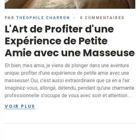
PAR
THÉOPHILE CHARRON
0 COMMENTAIRES
L'Art de Profiter d'une
Expérience de Petite
Amie avec une Masseuse
Eh bien, mes amis, je viens de plonger dans une aventure
unique: profiter d'une expérience de petite amie avec une
masseuse! Oui, c'est aussi extraordinaire que ça en a l'air.
Imaginez-vous, allongé, détendu, pendant qu'une charmante
professionnelle s'occupe de vous avec soin et attention.
Cette exploration de confort et d'intimité m'a offert une
VOIR PLUS
nouvelle perspective sur les relations et le bien-être. Alors,
riez, vivez et laissez-vous masser, parce que, mes amis,
c'est une expérience délicieusement inoubliable!