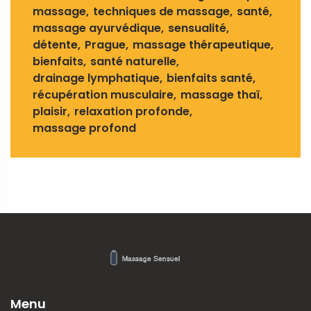
massage
techniques de massage
santé
massage ayurvédique
sensualité
détente
Prague
massage thérapeutique
bienfaits
santé naturelle
drainage lymphatique
bienfaits santé
récupération musculaire
massage thaï
plaisir
relaxation profonde
massage profond
Menu