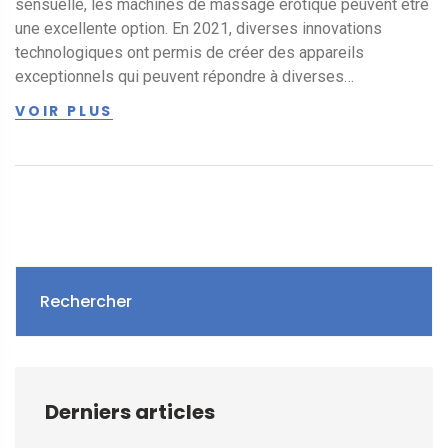
sensuelle, les machines de massage érotique peuvent être
une excellente option. En 2021, diverses innovations
technologiques ont permis de créer des appareils
exceptionnels qui peuvent répondre à diverses
préférences et besoins. Ce guide examine les dispositifs
VOIR PLUS
les plus remarquables de l'année, en soulignant leurs
fonctionnalités, avantages et conseils pour maximiser
l'expérience. Découvrez comment ces appareils peuvent
transformer vos moments de relaxation et apporter une
dimension nouvelle à votre bien-être.
Rechercher
Derniers articles