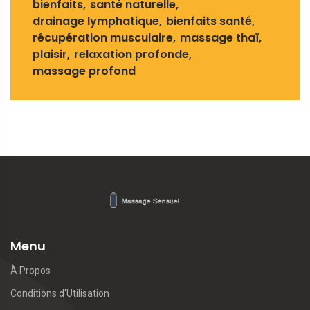
bienfaits
santé naturelle
drainage lymphatique
bienfaits santé
récupération musculaire
massage thaï
plaisir
relaxation profonde
massage profond
Menu
À Propos
Conditions d'Utilisation