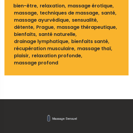
bien-être
relaxation
massage érotique
massage
techniques de massage
santé
massage ayurvédique
sensualité
détente
Prague
massage thérapeutique
bienfaits
santé naturelle
drainage lymphatique
bienfaits santé
récupération musculaire
massage thaï
plaisir
relaxation profonde
massage profond