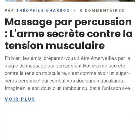
PAR
THÉOPHILE CHARRON
0 COMMENTAIRES
Massage par percussion
: L'arme secrète contre la
tension musculaire
Eh bien, les amis, préparez-vous à être émerveillés par la
magie du massage par percussion! Notre arme secrète
contre la tension musculaire, c'est comme avoir un super-
héros personnel qui combat vos douleurs musculaires.
Imaginez le son doux d'un tambour qui bat à l'unisson avec
vos muscles, libérant la tension et vous faisant sentir
VOIR PLUS
comme un chat qui ronronne de satisfaction. Oui, c'est aussi
bon que ça en a l'air! Alors, la prochaine fois que vos
muscles crient "Au secours!", n'oubliez pas de leur offrir un
petit concert de percussion.