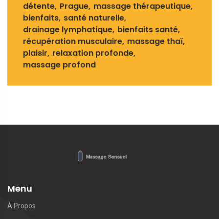
détente
Prague
massage thérapeutique
bienfaits
santé naturelle
drainage lymphatique
bienfaits santé
récupération musculaire
massage thaï
plaisir
relaxation profonde
massage profond
Menu
À Propos