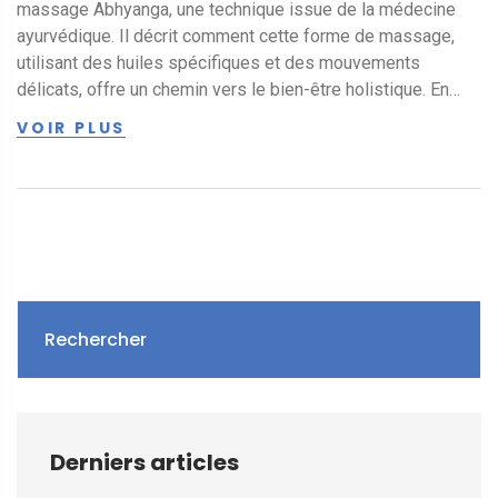
massage Abhyanga, une technique issue de la médecine
ayurvédique. Il décrit comment cette forme de massage,
utilisant des huiles spécifiques et des mouvements
délicats, offre un chemin vers le bien-être holistique. En
mettant l'accent sur ses bienfaits pour la santé physique,
VOIR PLUS
mentale et émotionnelle, l'article sert de guide pour ceux
qui cherchent à intégrer l'Abhyanga dans leur routine de
soins personnels.
Rechercher
Derniers articles