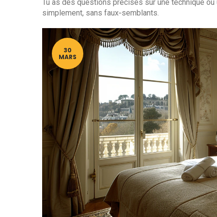
Tu as des questions précises sur une technique ou u
simplement, sans faux‑semblants.
30
MARS