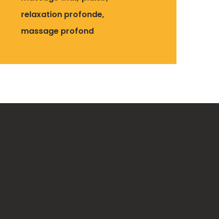
relaxation profonde
massage profond