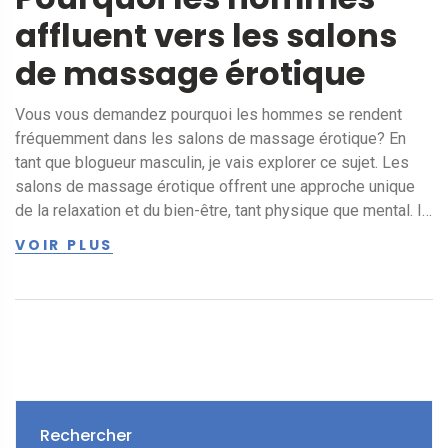
affluent vers les salons
de massage érotique
Vous vous demandez pourquoi les hommes se rendent
fréquemment dans les salons de massage érotique? En
tant que blogueur masculin, je vais explorer ce sujet. Les
salons de massage érotique offrent une approche unique
de la relaxation et du bien-être, tant physique que mental. Il
semble que les hommes trouvent ces expériences
VOIR PLUS
excitantes et enrichissantes à bien des égards. Soyez prêt
à plonger dans un monde de mystère et de plaisirs
sensuels.
Rechercher