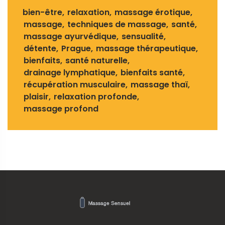
bien-être
relaxation
massage érotique
massage
techniques de massage
santé
massage ayurvédique
sensualité
détente
Prague
massage thérapeutique
bienfaits
santé naturelle
drainage lymphatique
bienfaits santé
récupération musculaire
massage thaï
plaisir
relaxation profonde
massage profond