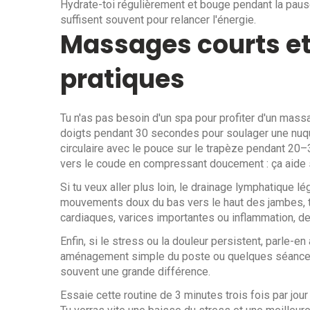
Hydrate-toi régulièrement et bouge pendant la pause
suffisent souvent pour relancer l'énergie.
Massages courts e
pratiques
Tu n'as pas besoin d'un spa pour profiter d'un massa
doigts pendant 30 secondes pour soulager une nuqu
circulaire avec le pouce sur le trapèze pendant 20–
vers le coude en compressant doucement : ça aide si 
Si tu veux aller plus loin, le drainage lymphatique l
mouvements doux du bas vers le haut des jambes, to
cardiaques, varices importantes ou inflammation, de
Enfin, si le stress ou la douleur persistent, parle-en
aménagement simple du poste ou quelques séances ch
souvent une grande différence.
Essaie cette routine de 3 minutes trois fois par jou