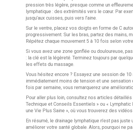
pression très légère, presque comme un effleureme
lymphatique : des extrémités vers le cœur. Par exe
jusqu’aux cuisses, puis vers l’aine.
Sur le ventre, placez vos doigts en forme de C autou
progressivement. Sur les bras, partez des mains, mo
Répétez chaque mouvement 5 à 10 fois selon votre 
Si vous avez une zone gonflée ou douloureuse, pa
: la clé est la légèreté. Terminez toujours par quel
les effets du massage.
Vous hésitez encore ? Essayez une session de 10 
immédiatement moins de tension et une sensation d
fois par semaine, vous remarquerez une amélioration
Pour aller plus loin, consultez nos articles détail
Technique et Conseils Essentiels » ou « Lymphatic 
une Vie Plus Saine », où vous trouverez des vidéo
En résumé, le drainage lymphatique n’est pas juste u
améliorer votre santé globale. Alors, pourquoi ne pa