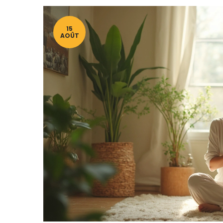
15
AOÛT