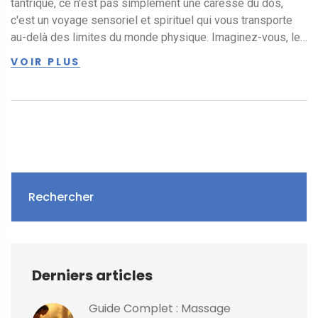
tantrique, ce n'est pas simplement une caresse du dos,
c'est un voyage sensoriel et spirituel qui vous transporte
au-delà des limites du monde physique. Imaginez-vous, les
yeux fermés, chaque toucher libérant une symphonie de
VOIR PLUS
sensations, chaque mouvement éveillant une énergie
cachée. C'est une danse de la peau qui sonne comme une
ode à la vie, un ballet subtil qui réveille le divin en nous. Ah,
le massage tantrique, ce n'est pas seulement un toucher,
c'est une expérience qui vous emmène dans un voyage
d'auto-découverte et de libération émotionnelle. Allez, qui
est prêt pour un voyage tantrique ?
Rechercher
Derniers articles
Guide Complet : Massage