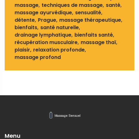
massage
techniques de massage
santé
massage ayurvédique
sensualité
détente
Prague
massage thérapeutique
bienfaits
santé naturelle
drainage lymphatique
bienfaits santé
récupération musculaire
massage thaï
plaisir
relaxation profonde
massage profond
Menu