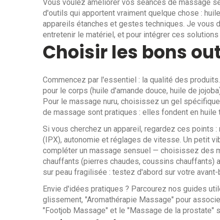
Vous voulez améliorer vos séances de massage sens
d'outils qui apportent vraiment quelque chose : hui
appareils étanches et gestes techniques. Je vous do
entretenir le matériel, et pour intégrer ces solutio
Choisir les bons out
Commencez par l'essentiel : la qualité des produit
pour le corps (huile d'amande douce, huile de jojob
Pour le massage nuru, choisissez un gel spécifique
de massage sont pratiques : elles fondent en huile t
Si vous cherchez un appareil, regardez ces points : 
(IPX), autonomie et réglages de vitesse. Un petit vi
compléter un massage sensuel — choisissez des mod
chauffants (pierres chaudes, coussins chauffants) 
sur peau fragilisée : testez d'abord sur votre avant-
Envie d'idées pratiques ? Parcourez nos guides util
glissement, "Aromathérapie Massage" pour associer h
"Footjob Massage" et le "Massage de la prostate" s