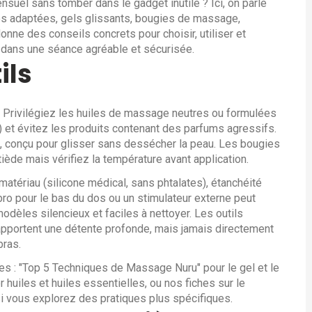
uel sans tomber dans le gadget inutile ? Ici, on parle
les adaptées, gels glissants, bougies de massage,
nne des conseils concrets pour choisir, utiliser et
ns dans une séance agréable et sécurisée.
ils
s. Privilégiez les huiles de massage neutres ou formulées
a) et évitez les produits contenant des parfums agressifs.
, conçu pour glisser sans dessécher la peau. Les bougies
iède mais vérifiez la température avant application.
matériau (silicone médical, sans phtalates), étanchéité
bro pour le bas du dos ou un stimulateur externe peut
èles silencieux et faciles à nettoyer. Les outils
apportent une détente profonde, mais jamais directement
bras.
es : "Top 5 Techniques de Massage Nuru" pour le gel et le
uiles et huiles essentielles, ou nos fiches sur le
i vous explorez des pratiques plus spécifiques.