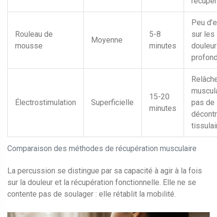
récupér
Peu d’e
Rouleau de
5-8
sur les
Moyenne
mousse
minutes
douleu
profon
Relâch
muscula
15-20
Électrostimulation
Superficielle
pas de
minutes
décontr
tissulai
Comparaison des méthodes de récupération musculaire
La percussion se distingue par sa capacité à agir à la fois
sur la douleur et la récupération fonctionnelle. Elle ne se
contente pas de soulager : elle rétablit la mobilité.