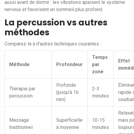
aussi avant de dormir : les vibrations apaisent le système
nerveux et favorisent un sommeil plus profond.
La percussion vs autres
méthodes
Comparez-la à d’autres techniques courantes :
Temps
Effet
Méthode
Profondeur
par
immédi
zone
Profonde
Élimina
Thérapie par
2-3
(jusqu’à 16
rapide 
percussion
minutes
mm)
courbat
Relaxat
Massage
Superficielle
10-15
mais p
traditionnel
à moyenne
minutes
toujour