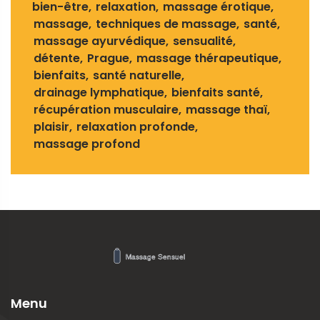
bien-être
relaxation
massage érotique
massage
techniques de massage
santé
massage ayurvédique
sensualité
détente
Prague
massage thérapeutique
bienfaits
santé naturelle
drainage lymphatique
bienfaits santé
récupération musculaire
massage thaï
plaisir
relaxation profonde
massage profond
Menu