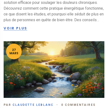
solution efficace pour soulager les douleurs chroniques.
Découvrez comment cette pratique énergétique fonctionne,
ce que disent les études, et pourquoi elle séduit de plus en
plus de personnes en quête de bien-être. Des conseils
pratiques vous sont également proposés pour intégrer le
VOIR PLUS
reiki dans votre routine de gestion de la douleur. Explorez
les avantages et limites du reiki, et comment il s'insère
dans une approche holistique de la santé.
27
MARS
PAR
CLAUDETTE LEBLANC
0 COMMENTAIRES