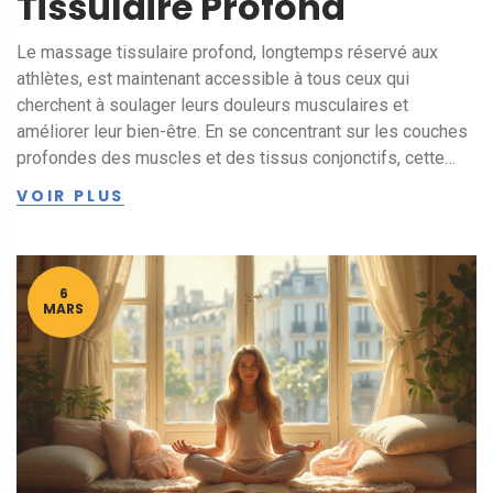
Tissulaire Profond
Le massage tissulaire profond, longtemps réservé aux
athlètes, est maintenant accessible à tous ceux qui
cherchent à soulager leurs douleurs musculaires et
améliorer leur bien-être. En se concentrant sur les couches
profondes des muscles et des tissus conjonctifs, cette
technique de massage apporte des bienfaits tels qu'une
VOIR PLUS
meilleure circulation sanguine, la réduction du stress, et une
flexibilité accrue. Il est important de bien choisir son
praticien pour tirer le meilleur parti de cette pratique. Avec
les conseils adéquats, vous pouvez maximiser les effets
6
MARS
du massage tissulaire profond.