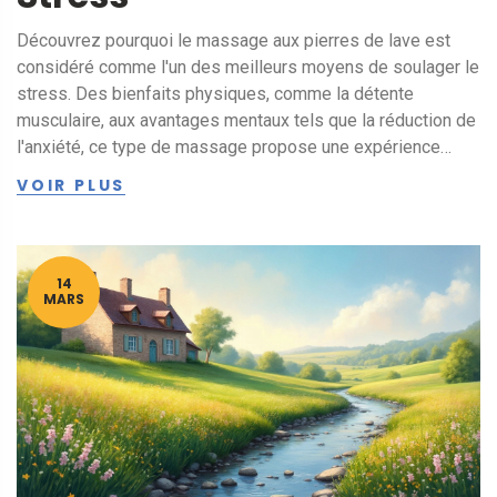
Découvrez pourquoi le massage aux pierres de lave est
considéré comme l'un des meilleurs moyens de soulager le
stress. Des bienfaits physiques, comme la détente
musculaire, aux avantages mentaux tels que la réduction de
l'anxiété, ce type de massage propose une expérience
unique. Apprenez comment se déroule une session typique
VOIR PLUS
et comment les pierres de lave, grâce à leur capacité à
retenir la chaleur, peuvent transformer votre bien-être.
Adoptez ce rituel ancestral pour profiter d'une relaxation
profonde.
14
MARS