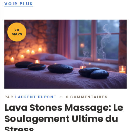
physique, et donnerons quelques conseils pour tirer le
VOIR PLUS
meilleur parti de votre visite. Préparez-vous à vous relaxer,
vous réjuvénérer et à redécouvrir ce que signifie le bien-
être personnel.
20
MARS
PAR
LAURENT DUPONT
0 COMMENTAIRES
Lava Stones Massage: Le
Soulagement Ultime du
Stress