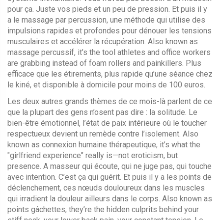
pour ça. Juste vos pieds et un peu de pression. Et puis il y
a le
massage par percussion
,
une méthode qui utilise des
impulsions rapides et profondes pour dénouer les tensions
musculaires et accélérer la récupération
. Also known as
massage percussif
, it’s the tool athletes and office workers
are grabbing instead of foam rollers and painkillers. Plus
efficace que les étirements, plus rapide qu’une séance chez
le kiné, et disponible à domicile pour moins de 100 euros.
Les deux autres grands thèmes de ce mois-là parlent de ce
que la plupart des gens n’osent pas dire : la solitude. Le
bien-être émotionnel
,
l’état de paix intérieure où le toucher
respectueux devient un remède contre l’isolement
. Also
known as
connexion humaine thérapeutique
, it’s what the
"girlfriend experience" really is—not eroticism, but
presence. A masseur qui écoute, qui ne juge pas, qui touche
avec intention. C’est ça qui guérit. Et puis il y a les
points de
déclenchement
,
ces nœuds douloureux dans les muscles
qui irradient la douleur ailleurs dans le corps
. Also known as
points gâchettes
, they’re the hidden culprits behind your