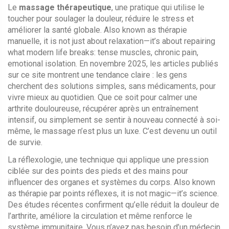
Le
massage thérapeutique
,
une pratique qui utilise le
toucher pour soulager la douleur, réduire le stress et
améliorer la santé globale
. Also known as
thérapie
manuelle
, it is not just about relaxation—it’s about repairing
what modern life breaks: tense muscles, chronic pain,
emotional isolation.
En novembre 2025, les articles publiés
sur ce site montrent une tendance claire : les gens
cherchent des solutions simples, sans médicaments, pour
vivre mieux au quotidien. Que ce soit pour calmer une
arthrite douloureuse, récupérer après un entraînement
intensif, ou simplement se sentir à nouveau connecté à soi-
même, le massage n’est plus un luxe. C’est devenu un outil
de survie.
La
réflexologie
,
une technique qui applique une pression
ciblée sur des points des pieds et des mains pour
influencer des organes et systèmes du corps
. Also known
as
thérapie par points réflexes
, it is not magic—it’s science.
Des études récentes confirment qu’elle réduit la douleur de
l’arthrite, améliore la circulation et même renforce le
système immunitaire. Vous n’avez pas besoin d’un médecin