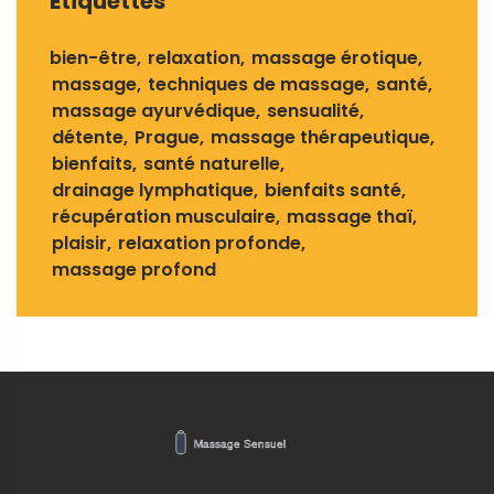
Étiquettes
bien-être
relaxation
massage érotique
massage
techniques de massage
santé
massage ayurvédique
sensualité
détente
Prague
massage thérapeutique
bienfaits
santé naturelle
drainage lymphatique
bienfaits santé
récupération musculaire
massage thaï
plaisir
relaxation profonde
massage profond