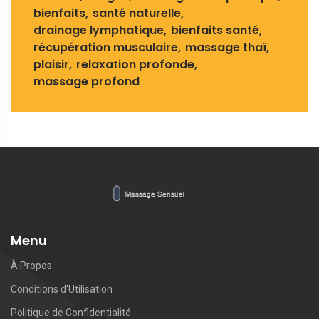
bienfaits
santé naturelle
drainage lymphatique
bienfaits santé
récupération musculaire
massage thaï
plaisir
relaxation profonde
massage profond
Menu
À Propos
Conditions d'Utilisation
Politique de Confidentialité