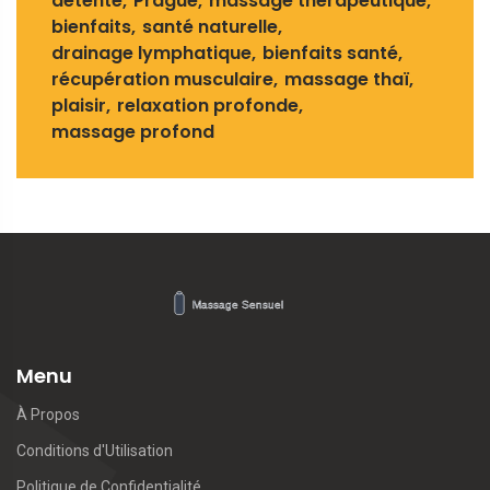
détente
Prague
massage thérapeutique
bienfaits
santé naturelle
drainage lymphatique
bienfaits santé
récupération musculaire
massage thaï
plaisir
relaxation profonde
massage profond
Menu
À Propos
Conditions d'Utilisation
Politique de Confidentialité