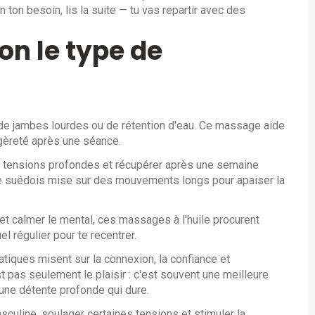
 ton besoin, lis la suite — tu vas repartir avec des
on le type de
n de jambes lourdes ou de rétention d'eau. Ce massage aide
égèreté après une séance.
es tensions profondes et récupérer après une semaine
 le suédois mise sur des mouvements longs pour apaiser la
 et calmer le mental, ces massages à l'huile procurent
uel régulier pour te recentrer.
ratiques misent sur la connexion, la confiance et
st pas seulement le plaisir : c'est souvent une meilleure
une détente profonde qui dure.
sculine, soulager certaines tensions et stimuler la