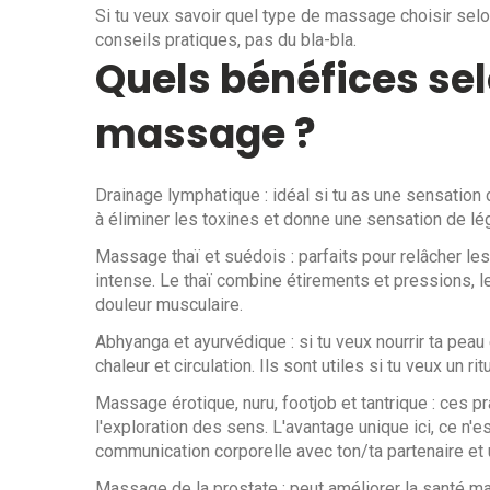
Si tu veux savoir quel type de massage choisir selon
conseils pratiques, pas du bla-bla.
Quels bénéfices sel
massage ?
Drainage lymphatique : idéal si tu as une sensatio
à éliminer les toxines et donne une sensation de l
Massage thaï et suédois : parfaits pour relâcher l
intense. Le thaï combine étirements et pressions,
douleur musculaire.
Abhyanga et ayurvédique : si tu veux nourrir ta peau
chaleur et circulation. Ils sont utiles si tu veux un rit
Massage érotique, nuru, footjob et tantrique : ces p
l'exploration des sens. L'avantage unique ici, ce n'e
communication corporelle avec ton/ta partenaire et 
Massage de la prostate : peut améliorer la santé ma