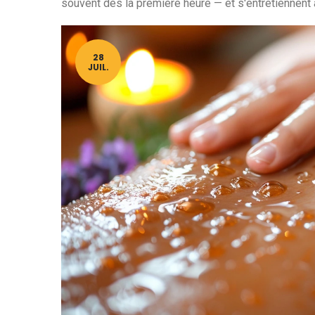
souvent dès la première heure — et s'entretiennent a
28
JUIL.