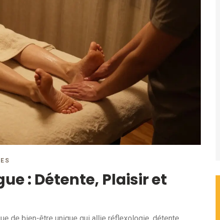
RES
e : Détente, Plaisir et
e de bien-être unique qui allie réflexologie, détente