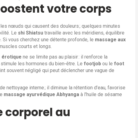
oostent votre corps
 les nœuds qui causent des douleurs ; quelques minutes
ilité. Le
shi Shiatsu
travaille avec les méridiens, équilibre
le. Si vous cherchez une détente profonde, le
massage aux
 muscles courts et longs.
 érotique
ne se limite pas au plaisir : il renforce la
 stimule les hormones du bien‑être. Le
footjob
ou le
foot
oint souvent négligé qui peut déclencher une vague de
nettoyage interne ; il diminue la rétention d’eau, favorise
le
massage ayurvédique Abhyanga
à l’huile de sésame
e corporel au