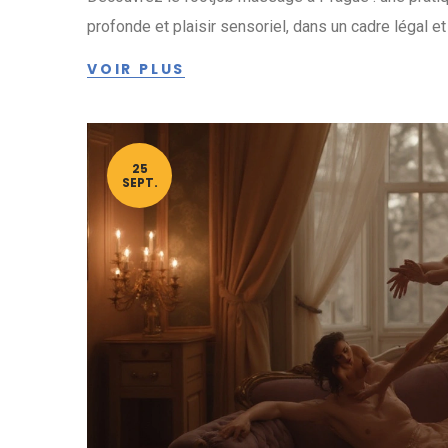
profonde et plaisir sensoriel, dans un cadre légal e
VOIR PLUS
25
SEPT.