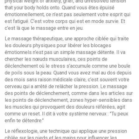
physical weight of anxiety, grief, and unresolved tension
that your body holds onto
. Quand vous êtes épuisé
émotionnellement, ce n’est pas seulement votre esprit qui
est fatigué. C’est votre corps qui est en mode survie. Et
c’est là que le massage entre en jeu.
Le
massage thérapeutique
,
une approche ciblée qui traite
les douleurs physiques pour libérer les blocages
émotionnels
n’est pas un simple massage détente. Il va
chercher les nœuds musculaires, ces points de
déclenchement où le stress s’accumule comme une boule
de poils sous la peau. Quand vous avez mal au dos depuis
des mois sans raison médicale claire, c’est souvent votre
cerveau qui a arrêté de relâcher la pression. Le massage
des points de déclenchement, comme dans les articles sur
les
points de déclenchement
,
zones hyper-sensibles dans
les muscles qui provoquent des douleurs référées
, agit
comme un reset. Il dit à votre système nerveux : "Tu peux
enfin te détendre."
Le
réflexologie
,
une technique qui applique une pression
ciblée sur les pieds et les mains pour influencer les