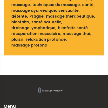
massage
techniques de massage
santé
massage ayurvédique
sensualité
détente
Prague
massage thérapeutique
bienfaits
santé naturelle
drainage lymphatique
bienfaits santé
récupération musculaire
massage thaï
plaisir
relaxation profonde
massage profond
Menu