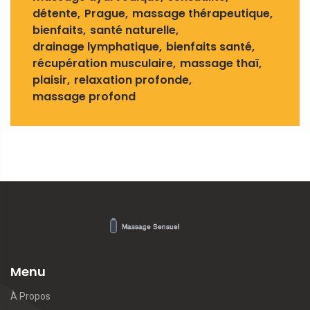
détente
Prague
massage thérapeutique
bienfaits
santé naturelle
drainage lymphatique
bienfaits santé
récupération musculaire
massage thaï
plaisir
relaxation profonde
massage profond
Menu
À Propos