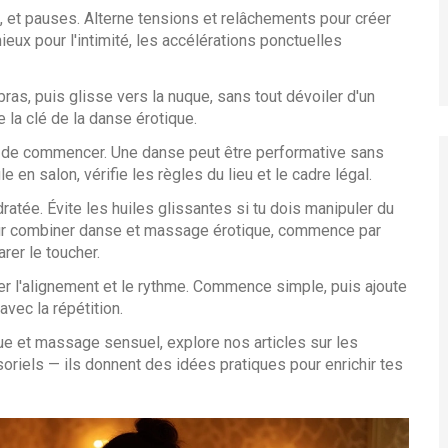
, et pauses. Alterne tensions et relâchements pour créer
ux pour l'intimité, les accélérations ponctuelles
bras, puis glisse vers la nuque, sans tout dévoiler d'un
 la clé de la danse érotique.
nt de commencer. Une danse peut être performative sans
le en salon, vérifie les règles du lieu et le cadre légal.
ratée. Évite les huiles glissantes si tu dois manipuler du
Pour combiner danse et massage érotique, commence par
er le toucher.
iger l'alignement et le rythme. Commence simple, puis ajoute
avec la répétition.
que et massage sensuel, explore nos articles sur les
riels — ils donnent des idées pratiques pour enrichir tes