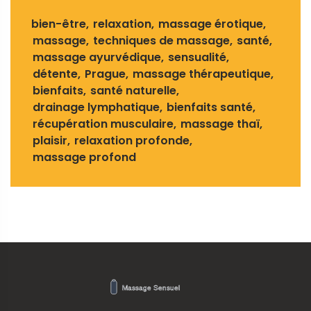
bien-être
relaxation
massage érotique
massage
techniques de massage
santé
massage ayurvédique
sensualité
détente
Prague
massage thérapeutique
bienfaits
santé naturelle
drainage lymphatique
bienfaits santé
récupération musculaire
massage thaï
plaisir
relaxation profonde
massage profond