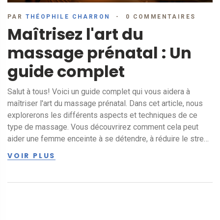
PAR
THÉOPHILE CHARRON
0 COMMENTAIRES
Maîtrisez l'art du
massage prénatal : Un
guide complet
Salut à tous! Voici un guide complet qui vous aidera à
maîtriser l'art du massage prénatal. Dans cet article, nous
explorerons les différents aspects et techniques de ce
type de massage. Vous découvrirez comment cela peut
aider une femme enceinte à se détendre, à réduire le stress
et à donner naissance en toute sérénité. Soyez prêt à
VOIR PLUS
découvrir ce merveilleux art et voyons ensemble comment
vous pouvez l'optimiser pour rendre la vie d'une future
maman plus confortable.