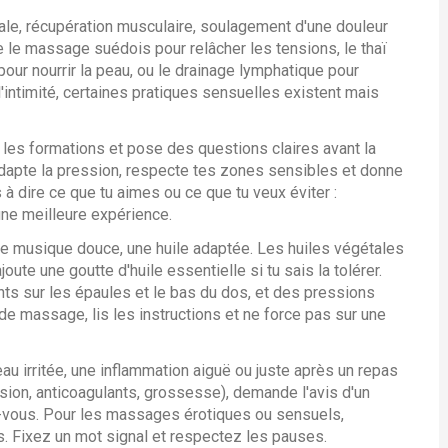
rale, récupération musculaire, soulagement d'une douleur
ie le massage suédois pour relâcher les tensions, le thaï
our nourrir la peau, ou le drainage lymphatique pour
 l'intimité, certaines pratiques sensuelles existent mais
e les formations et pose des questions claires avant la
dapte la pression, respecte tes zones sensibles et donne
 à dire ce que tu aimes ou ce que tu veux éviter :
une meilleure expérience.
une musique douce, une huile adaptée. Les huiles végétales
te une goutte d'huile essentielle si tu sais la tolérer.
nts sur les épaules et le bas du dos, et des pressions
 de massage, lis les instructions et ne force pas sur une
au irritée, une inflammation aiguë ou juste après un repas
sion, anticoagulants, grossesse), demande l'avis d'un
-vous. Pour les massages érotiques ou sensuels,
s. Fixez un mot signal et respectez les pauses.