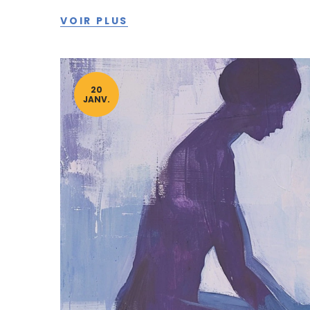
de son propre corps. Idéal pour ceux qui cherchent
VOIR PLUS
une atmosphère sereine et sécuritaire.
20
JANV.