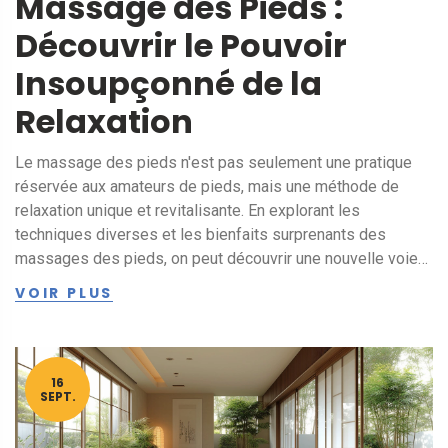
Massage des Pieds :
Découvrir le Pouvoir
Insoupçonné de la
Relaxation
Le massage des pieds n'est pas seulement une pratique
réservée aux amateurs de pieds, mais une méthode de
relaxation unique et revitalisante. En explorant les
techniques diverses et les bienfaits surprenants des
massages des pieds, on peut découvrir une nouvelle voie
vers le bien-être mental et physique. Pratiquer ce genre de
VOIR PLUS
massage offre d'incroyables avantages qui vont bien au-
delà du simple plaisir tactile. Découvrez comment cette
pratique peut améliorer votre qualité de vie et vous offrir un
moment d'évasion intime et apaisant.
16
SEPT.