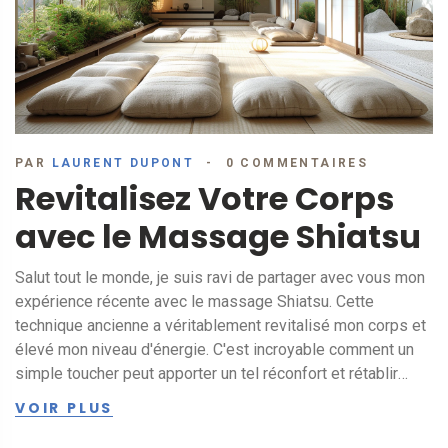
PAR
LAURENT DUPONT
0 COMMENTAIRES
Revitalisez Votre Corps
avec le Massage Shiatsu
Salut tout le monde, je suis ravi de partager avec vous mon
expérience récente avec le massage Shiatsu. Cette
technique ancienne a véritablement revitalisé mon corps et
élevé mon niveau d'énergie. C'est incroyable comment un
simple toucher peut apporter un tel réconfort et rétablir
l'équilibre dans notre corps. Joignez-vous à moi alors que
VOIR PLUS
je décris les bienfaits du massage Shiatsu et comment il
peut nous aider à maintenir notre bien-être physique et