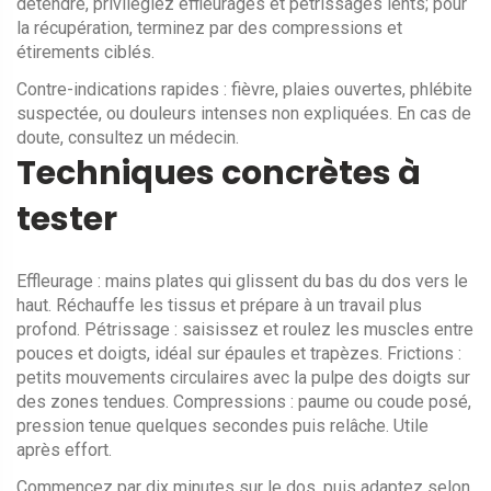
détendre, privilégiez effleurages et pétrissages lents; pour
la récupération, terminez par des compressions et
étirements ciblés.
Contre-indications rapides : fièvre, plaies ouvertes, phlébite
suspectée, ou douleurs intenses non expliquées. En cas de
doute, consultez un médecin.
Techniques concrètes à
tester
Effleurage : mains plates qui glissent du bas du dos vers le
haut. Réchauffe les tissus et prépare à un travail plus
profond. Pétrissage : saisissez et roulez les muscles entre
pouces et doigts, idéal sur épaules et trapèzes. Frictions :
petits mouvements circulaires avec la pulpe des doigts sur
des zones tendues. Compressions : paume ou coude posé,
pression tenue quelques secondes puis relâche. Utile
après effort.
Commencez par dix minutes sur le dos, puis adaptez selon