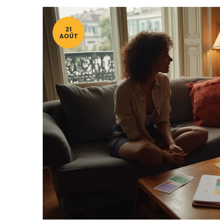
21
AOÛT