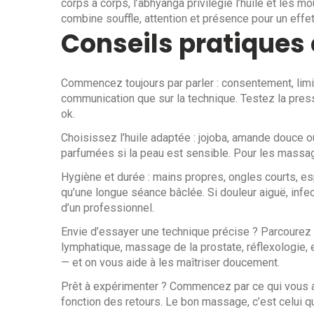
corps à corps, l’abhyanga privilégie l’huile et les m
combine souffle, attention et présence pour un effe
Conseils pratiques 
Commencez toujours par parler : consentement, limi
communication que sur la technique. Testez la pre
ok.
Choisissez l’huile adaptée : jojoba, amande douce o
parfumées si la peau est sensible. Pour les massage
Hygiène et durée : mains propres, ongles courts, e
qu’une longue séance bâclée. Si douleur aiguë, inf
d’un professionnel.
Envie d’essayer une technique précise ? Parcourez 
lymphatique, massage de la prostate, réflexologie, 
— et on vous aide à les maîtriser doucement.
Prêt à expérimenter ? Commencez par ce qui vous at
fonction des retours. Le bon massage, c’est celui qui