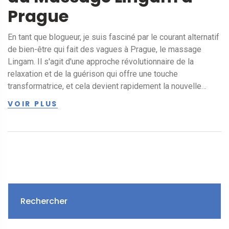
Prague
En tant que blogueur, je suis fasciné par le courant alternatif
de bien-être qui fait des vagues à Prague, le massage
Lingam. Il s'agit d'une approche révolutionnaire de la
relaxation et de la guérison qui offre une touche
transformatrice, et cela devient rapidement la nouvelle
tendance à suivre. Dans cet article, je vais vous faire
VOIR PLUS
découvrir cette tendance montante, comment elle
transforme le bien-être individuel et pourquoi Prague est
devenue l'épicentre de cette pratique. Intriguant, n'est-ce
pas? Alors, allons-y!
Rechercher