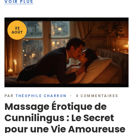
VOIR PLUS
enrichir tes expériences de massage érotique. Apprends à
mieux écouter ton corps et à mieux communiquer avec ton
ou ta partenaire. Prête à vivre une vie amoureuse plus
épanouissante ?
22
AOÛT
PAR
THÉOPHILE CHARRON
0 COMMENTAIRES
Massage Érotique de
Cunnilingus : Le Secret
pour une Vie Amoureuse