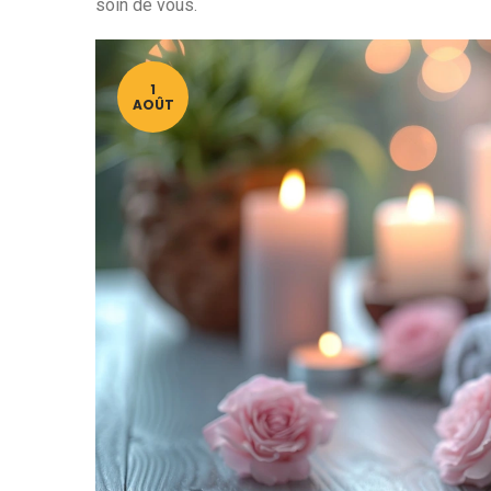
soin de vous.
1
AOÛT