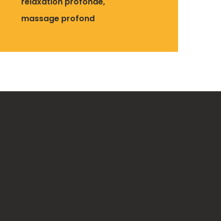
relaxation profonde
massage profond