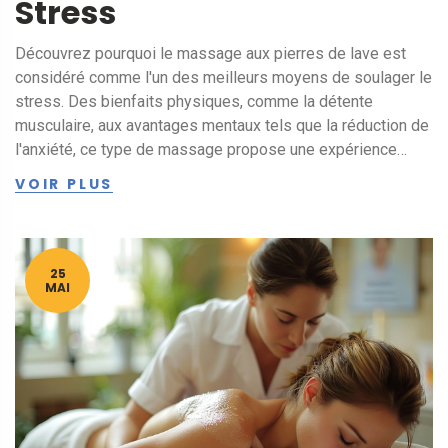
Stress
Découvrez pourquoi le massage aux pierres de lave est
considéré comme l'un des meilleurs moyens de soulager le
stress. Des bienfaits physiques, comme la détente
musculaire, aux avantages mentaux tels que la réduction de
l'anxiété, ce type de massage propose une expérience
unique. Apprenez comment se déroule une session typique
VOIR PLUS
et comment les pierres de lave, grâce à leur capacité à
retenir la chaleur, peuvent transformer votre bien-être.
Adoptez ce rituel ancestral pour profiter d'une relaxation
profonde.
25
MAI