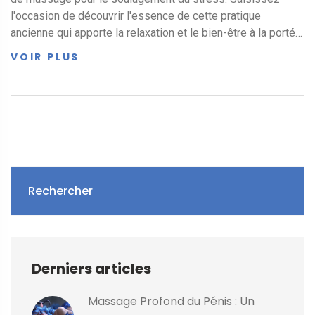
l'occasion de découvrir l'essence de cette pratique
ancienne qui apporte la relaxation et le bien-être à la portée
de vos mains. Je vais vous partager ma propre expérience
VOIR PLUS
avec l'Abhyanga, vous montrer sa magie et comment il peut
transformer votre vie en matière de gestion du stress.
Rejoignez-moi dans cette escapade où nous découvrirons
ensemble le véritable pouvoir de cette huile miraculeuse.
Rechercher
Derniers articles
Massage Profond du Pénis : Un